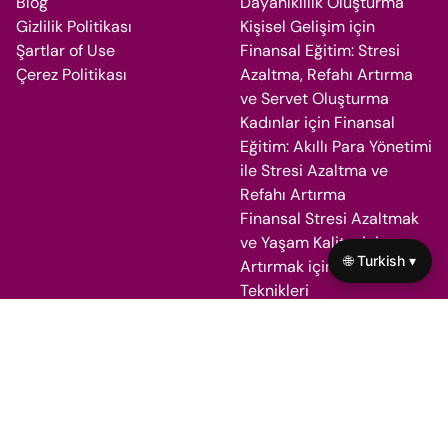
Blog
Dayanıklılık Oluşturma
Gizlilik Politikası
Kişisel Gelişim için
Şartlar of Use
Finansal Eğitim: Stresi
Çerez Politikası
Azaltma, Refahı Artırma
ve Servet Oluşturma
Kadınlar için Finansal
Eğitim: Akıllı Para Yönetimi
ile Stresi Azaltma ve
Refahı Artırma
Finansal Stresi Azaltmak
ve Yaşam Kalitesini
🌐 Turkish ▾
Artırmak için Bütçeleme
Teknikleri
Mali Eğitim ve Zihinsel
Sağlık: Bilgiyle Stresi
Azaltma ve Refahı Artırma
A+
© 2026 yodek.org.tr. All rights