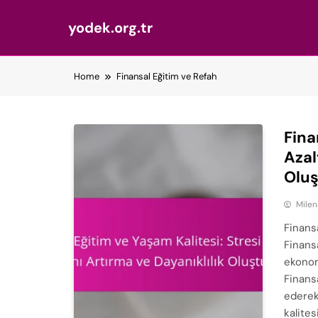
yodek.org.tr
Skip
Home
Finansal Eğitim ve Refah
to
content
Fina
Azal
Olu
Milen
Finansa
Finansa
ekonom
Finans
ederek,
kalite