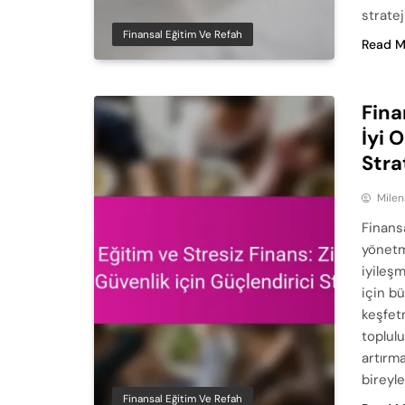
strate
Finansal Eğitim Ve Refah
Read M
Fina
İyi 
Stra
Milen
Finansa
yönetm
iyileşm
için b
keşfetm
toplulu
artırm
bireyl
Finansal Eğitim Ve Refah