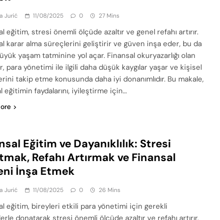
a Jurić
11/08/2025
0
27 Mins
l eğitim, stresi önemli ölçüde azaltır ve genel refahı artırır.
l karar alma süreçlerini geliştirir ve güven inşa eder, bu da
üyük yaşam tatminine yol açar. Finansal okuryazarlığı olan
r, para yönetimi ile ilgili daha düşük kaygılar yaşar ve kişisel
erini takip etme konusunda daha iyi donanımlıdır. Bu makale,
l eğitimin faydalarını, iyileştirme için…
ore
nsal Eğitim ve Dayanıklılık: Stresi
tmak, Refahı Artırmak ve Finansal
ni İnşa Etmek
a Jurić
11/08/2025
0
26 Mins
l eğitim, bireyleri etkili para yönetimi için gerekli
erle donatarak stresi önemli ölçüde azaltır ve refahı artırır.