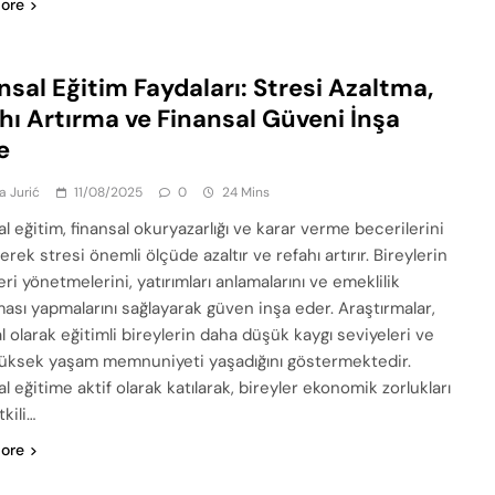
ore
nsal Eğitim Faydaları: Stresi Azaltma,
hı Artırma ve Finansal Güveni İnşa
e
a Jurić
11/08/2025
0
24 Mins
l eğitim, finansal okuryazarlığı ve karar verme becerilerini
rerek stresi önemli ölçüde azaltır ve refahı artırır. Bireylerin
ri yönetmelerini, yatırımları anlamalarını ve emeklilik
ması yapmalarını sağlayarak güven inşa eder. Araştırmalar,
l olarak eğitimli bireylerin daha düşük kaygı seviyeleri ve
üksek yaşam memnuniyeti yaşadığını göstermektedir.
l eğitime aktif olarak katılarak, bireyler ekonomik zorlukları
kili…
ore