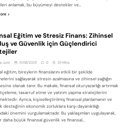
jileri anlamak, bu büyümeyi destekler ve…
ore
nsal Eğitim ve Stresiz Finans: Zihinsel
Oluş ve Güvenlik için Güçlendirici
tejiler
a Jurić
11/08/2025
0
25 Mins
l eğitim, bireylerin finanslarını etkili bir şekilde
elerini sağlayarak stresin azalmasına ve zihinsel sağlığın
esine olanak tanır. Bu makale, finansal okuryazarlığı artırmak
ütçeleme, tasarruf etme ve yatırım yapma stratejilerini
ektedir. Ayrıca, kişiselleştirilmiş finansal planlamanın ve
k desteğinin ekonomik zorluklara karşı dayanıklılığı
adaki önemini vurgulamaktadır. Bu yaklaşımları uygulayarak,
er daha büyük finansal güvenlik ve finansal…