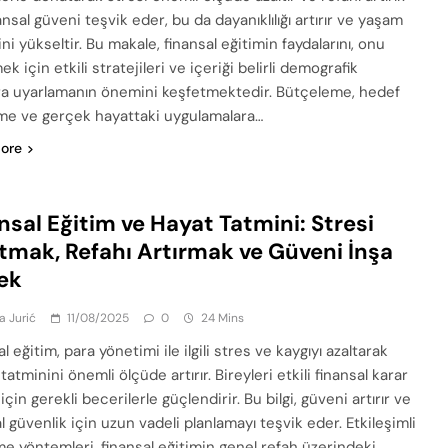
ansal güveni teşvik eder, bu da dayanıklılığı artırır ve yaşam
ni yükseltir. Bu makale, finansal eğitimin faydalarını, onu
k için etkili stratejileri ve içeriği belirli demografik
ra uyarlamanın önemini keşfetmektedir. Bütçeleme, hedef
eme ve gerçek hayattaki uygulamalara…
ore
nsal Eğitim ve Hayat Tatmini: Stresi
tmak, Refahı Artırmak ve Güveni İnşa
ek
a Jurić
11/08/2025
0
24 Mins
l eğitim, para yönetimi ile ilgili stres ve kaygıyı azaltarak
atminini önemli ölçüde artırır. Bireyleri etkili finansal karar
çin gerekli becerilerle güçlendirir. Bu bilgi, güveni artırır ve
l güvenlik için uzun vadeli planlamayı teşvik eder. Etkileşimli
e yöntemleri, finansal eğitimin genel refah üzerindeki