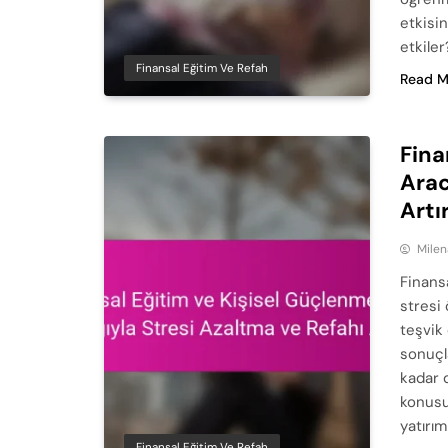
etkisin
etkiler
Finansal Eğitim Ve Refah
Read M
Fina
Arac
Art
Milen
Finansa
stresi 
teşvik
sonuçla
kadar 
konusu
yatırım
Finansal Eğitim Ve Refah