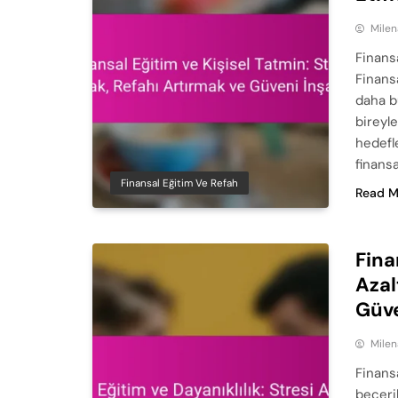
Milen
Finansa
Finansa
daha b
bireyle
hedefl
finansa
Finansal Eğitim Ve Refah
Read M
Fina
Azal
Güve
Milen
Finansa
beceril