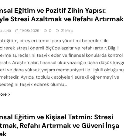
nsal Eğitim ve Pozitif Zihin Yapısı:
iyle Stresi Azaltmak ve Refahı Artırmak
a Jurić
11/08/2025
0
21 Mins
l eğitim, bireyleri temel para yönetimi becerileri ile
irerek stresi önemli ölçüde azaltır ve refahı artırır. Bilgili
verme süreçlerini teşvik eder ve finansal konularda kontrol
aratır. Araştırmalar, finansal okuryazarlığın daha düşük kaygı
leri ve daha yüksek yaşam memnuniyeti ile ilişkili olduğunu
mektedir. Ayrıca, topluluk atölyeleri sürekli öğrenmeyi ve
desteğini teşvik ederek olumlu…
ore
nsal Eğitim ve Kişisel Tatmin: Stresi
tmak, Refahı Artırmak ve Güveni İnşa
ek