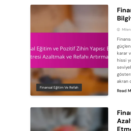
Fina
Bilg
Milen
Finansa
güçlend
karar 
hissi y
seviye
göster
akran 
Finansal Eğitim Ve Refah
Read M
Fina
Azal
Etm