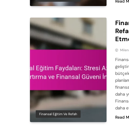
Read M
Fina
Refa
Etm
Milen
Finansa
gelişti
bütçele
planla
finansa
daha y
Finansa
daha et
Finansal Eğitim Ve Refah
Read M