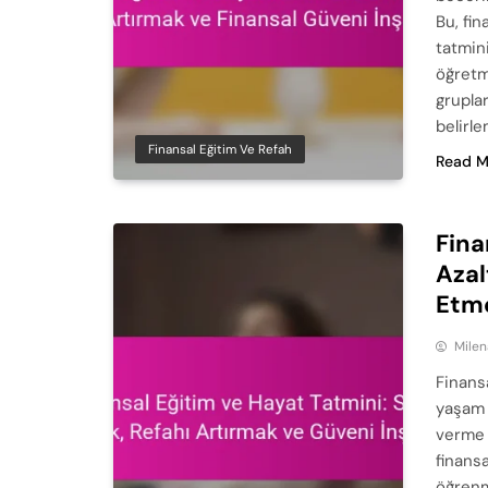
Bu, fin
tatmini
öğretme
grupla
belirl
Finansal Eğitim Ve Refah
Read M
Fina
Azal
Etm
Milen
Finansa
yaşam t
verme i
finansa
öğrenm