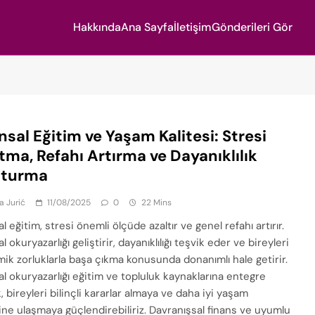
Hakkında
Ana Sayfa
İletişim
Gönderileri Gör
nsal Eğitim ve Yaşam Kalitesi: Stresi
tma, Refahı Artırma ve Dayanıklılık
şturma
a Jurić
11/08/2025
0
22 Mins
l eğitim, stresi önemli ölçüde azaltır ve genel refahı artırır.
l okuryazarlığı geliştirir, dayanıklılığı teşvik eder ve bireyleri
ik zorluklarla başa çıkma konusunda donanımlı hale getirir.
al okuryazarlığı eğitim ve topluluk kaynaklarına entegre
 bireyleri bilinçli kararlar almaya ve daha iyi yaşam
sine ulaşmaya güçlendirebiliriz. Davranışsal finans ve uyumlu