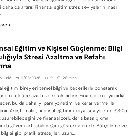
i daha da artırır. Finansal eğitim stres seviyelerini nasıl
?…
ore
nsal Eğitim ve Kişisel Güçlenme: Bilgi
ılığıyla Stresi Azaltma ve Refahı
ırma
a Jurić
11/08/2025
0
26 Mins
l eğitim, bireyleri temel bilgi ve becerilerle donatarak
önemli ölçüde azaltır ve refahı artırır. Finansal okuryazarlığı
 eder, bu da daha iyi para yönetimi ve karar verme ile
nır. Araştırmalar, finansal eğitimin kaygı seviyelerini %30’a
düşürebileceğini ve finansal zorluklarla başa çıkma
nda güveni artırabileceğini göstermektedir. Bütçeleme ve
 bilgisi gibi pratik stratejiler, uzun…