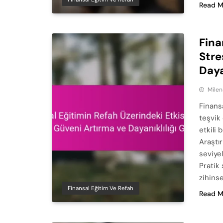
Read M
Fina
Stre
Daya
Milen
Finansa
teşvik 
etkili 
Araştır
seviyel
Pratik 
zihinse
Finansal Eğitim Ve Refah
Read M