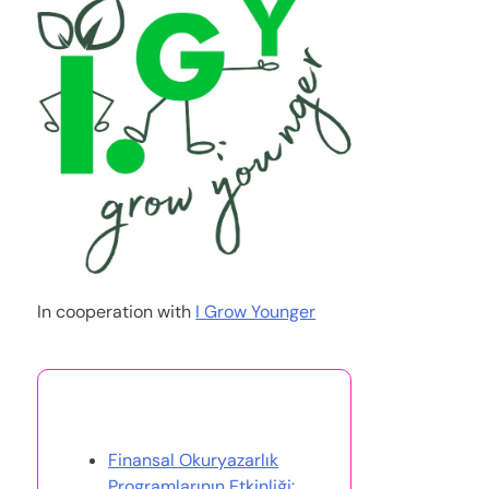
In cooperation with
I Grow Younger
Bunlar da İlginizi Çekebilir
Finansal Okuryazarlık
Programlarının Etkinliği: