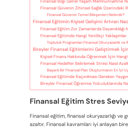
Finansal Bilgi Genel Yaşam Memnuniyetine Na
Finansal Güvenin Zihinsel Sağlık Üzerindeki 
Finansal Güvenin Temel Bileşenleri Nelerdir?
Finansal Eğitimin Kişisel Gelişimi Artıran Nadi
Finansal Eğitim Zor Zamanlarda Dayanıklılığı Na
Finansal Eğitimde Hangi Yenilikçi Yaklaşımlar
Topluluk Programları Finansal Okuryazarlık ve R
Bireyler Finansal Eğitimlerini Geliştirmek İçi
Kişisel Finans Hakkında Öğrenmek İçin Hang
Finansal Hedefler Belirlemek Stresi Nasıl Azalt
Başarılı Bir Finansal Plan Oluşturmanın En İyi U
Finansal Eğitimde Kaçınılması Gereken Yaygın
Bireyler Finansal Öğrenme Yolculuklarında Nas
Finansal Eğitim Stres Seviye
Finansal eğitim, finansal okuryazarlığı ve 
azaltır. Finansal kavramları iyi anlayan bire