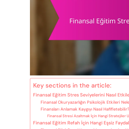
Key sections in the article:
Finansal Eğitim Stres Seviyelerini Nasıl Etkil
Finansal Okuryazarlığın Psikolojik Etkileri Nel
Finansları Anlamak Kaygıyı Nasıl Hafifletebilir
Finansal Stresi Azaltmak İçin Hangi Stratejiler 
Finansal Eğitim Refah İçin Hangi Eşsiz Fayda