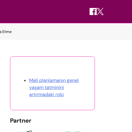
şa Etme
Rastgele Gönderi Keşfet
Mali planlamanın genel
yaşam tatminini
artırmadaki rolü
Partner