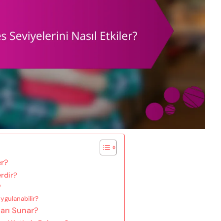
er?
erdir?
?
Uygulanabilir?
ları Sunar?