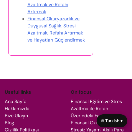
Azaltmak ve Refahı
Artırmak
Finansal Okuryazarlık ve
Duygusal Sağlık: Stresi
Azaltmak, Refahı Artırmak
ve Hayatları Güçlendirmek
Useful links
On focus
Ana Sayfa
Finansal Eğitim ve Stres
Hakkımızda
Azaltma ile Refah
Bize Ulaşın
Üzerindeki Faydaları
🌐 Turkish ▾
Blog
Finansal Okuryazarlık ve
Gizlilik Politikası
Stresiz Yaşam: Akıllı Para