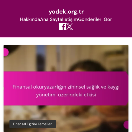
yodek.org.tr
Hakkında
Ana Sayfa
İletişim
Gönderileri Gör
Skip
to
content
Finansal Eğitim Temelleri