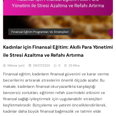
Finansal Eğitim Programları Ve Stratejileri
Kadınlar için Finansal Eğitim: Akıllı Para Yönetimi
ile Stresi Azaltma ve Refahı Artırma
Milena Jurić
29/07/2025
0
25 Mins
Finansal eğitim, kadınların finansal güvenini ve karar verme
becerilerini artırarak streslerini önemli ölçüde azaltır. Bu
makale, kadınların finansal okuryazarlıkta karşılaştığı
benzersiz zorlukları, eğitimin refah üzerindeki etkisini ve
finansal sağlığı iyileştirmek için uygulanabilir stratejileri
keşfetmektedir. Bütçeleme ve yatırım önceliklendirilerek,
kadınlar daha büyük finansal bağımsızlık ve tatmin elde