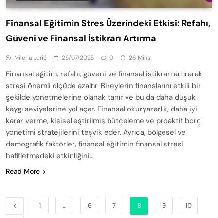
Finansal Eğitimin Stres Üzerindeki Etkisi: Refahı,
Güveni ve Finansal İstikrarı Artırma
Milena Jurić
25/07/2025
0
26 Mins
Finansal eğitim, refahı, güveni ve finansal istikrarı artırarak
stresi önemli ölçüde azaltır. Bireylerin finanslarını etkili bir
şekilde yönetmelerine olanak tanır ve bu da daha düşük
kaygı seviyelerine yol açar. Finansal okuryazarlık, daha iyi
karar verme, kişiselleştirilmiş bütçeleme ve proaktif borç
yönetimi stratejilerini teşvik eder. Ayrıca, bölgesel ve
demografik faktörler, finansal eğitimin finansal stresi
hafifletmedeki etkinliğini…
Read More
1
…
6
7
8
9
10