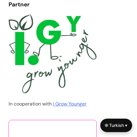
Partner
In cooperation with
I Grow Younger
🌐 Turkish ▾
Bunlar da İlginizi Çekebilir