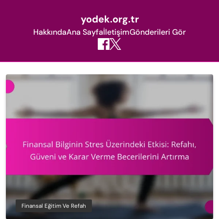
yodek.org.tr
Hakkında
Ana Sayfa
İletişim
Gönderileri Gör
Skip
to
content
Finansal Eğitim Ve Refah