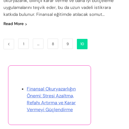
okuryazarlık, bilinçli karar verme ve daha iyi bütçeleme
uygulamalarını teşvik eder, bu da uzun vadeli istikrara
katkıda bulunur. Finansal eğitimde atılacak somut…
Read More
1
…
8
9
10
Rastgele Gönderi Keşfet
Finansal Okuryazarlığın
Önemi: Stresi Azaltma,
Refahı Artırma ve Karar
Vermeyi Güçlendirme