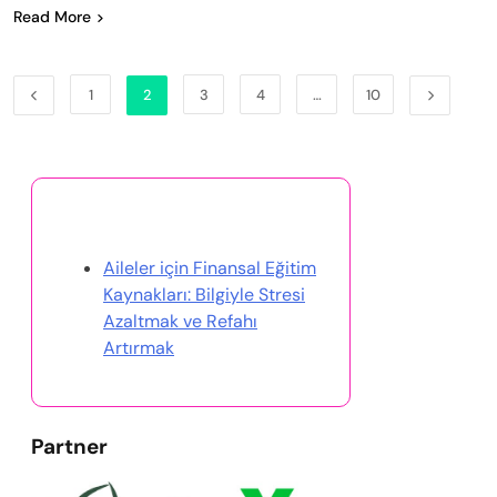
Read More
1
2
3
4
…
10
Rastgele Gönderi Keşfet
Aileler için Finansal Eğitim
Kaynakları: Bilgiyle Stresi
Azaltmak ve Refahı
Artırmak
Partner