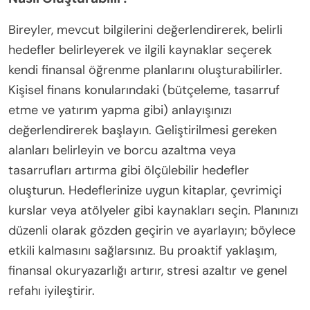
Finansal Eğitimi Uygulamak İçin
En İyi Uygulamalar Nelerdir?
Etkili finansal eğitimi uygulamak için, anlayışı ve
uygulamayı artıran pratik stratejilere odaklanın. İlk
olarak, finansal okuryazarlığı okul müfredatına
entegre edin ve öğrencilerin temel kavramları erken
kavramalarını sağlayın. Öğrenicileri aktif bir şekilde
katılıma teşvik etmek için bütçeleme uygulamaları
ve çevrimiçi kurslar gibi etkileşimli araçlar kullanın.
Gerçek yaşam senaryoları ve tartışmalar sağlayan
topluluk atölyelerini teşvik edin; bu, destekleyici bir
öğrenme ortamı oluşturur. Son olarak, bireylerin
değişen finansal ortamlar hakkında bilgi sahibi