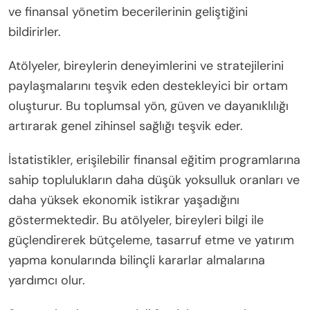
etkileşim yer alır. Uyum sağlama, içeriğin çeşitli
öğrenme stillerine uygun olmasını sağlayarak daha
geniş bir anlayışa olanak tanır. Kültürel uygunluk,
finansal kavramları öğrenicilerin geçmişleri ile
ilişkilendirerek katılımı artırır. Etkileşim, aktif katılımı
teşvik ederek anlamayı ve bilgiyi derinleştirir. Bu
özellikler, daha etkili bir finansal eğitim deneyimine
katkıda bulunur.
Kişisel Finans Atölyeleri Toplum Refahını Nasıl
Etkiler?
Kişisel finans atölyeleri, temel finansal eğitim
sağlayarak toplum refahını önemli ölçüde artırır.
Katılımcılar genellikle stres seviyelerinin azaldığını
ve finansal yönetim becerilerinin geliştiğini