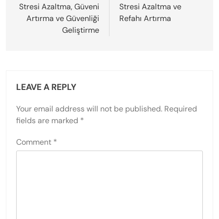
Gelecek finansal refah için sağlam bir temel
oluşturmak adına yatırımlar ve tasarrufların
temellerini anlamaya öncelik verin.
Kişisel Finans Alanında Sürekli Öğrenme İçin
Hangi Kaynaklar Mevcuttur?
Kişisel finans alanında sürekli öğrenme için çeşitli
kaynaklar arasında çevrimiçi kurslar, kitaplar,
podcastler ve finansal bloglar bulunmaktadır.
Coursera ve Udemy gibi çevrimiçi platformlar
yapılandırılmış kurslar sunarken, kişisel finans
kitapları derinlemesine bilgi sağlar. Podcastler
uzmanlardan içgörüler sunar ve bloglar güncel
bilgiler ve ipuçları sağlar. Bu kaynaklarla etkileşimde
bulunmak, finansal okuryazarlığı artırır, stresi azaltır
ve refahı teşvik eder.