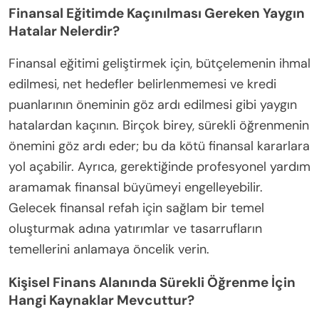
olmalarını sağlamak için podcastler ve web
seminerleri gibi kaynaklar aracılığıyla sürekli eğitimi
teşvik edin.
Bireyler Kendi Finansal Öğrenme Planlarını
Nasıl Oluşturabilir?
Bireyler, mevcut bilgilerini değerlendirerek, belirli
hedefler belirleyerek ve ilgili kaynaklar seçerek
kendi finansal öğrenme planlarını oluşturabilirler.
Kişisel finans konularındaki (bütçeleme, tasarruf
etme ve yatırım yapma gibi) anlayışınızı
değerlendirerek başlayın. Geliştirilmesi gereken
alanları belirleyin ve borcu azaltma veya
tasarrufları artırma gibi ölçülebilir hedefler
oluşturun. Hedeflerinize uygun kitaplar, çevrimiçi