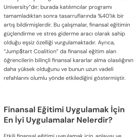
finanslar üzerinde daha büyük bir kontrol duygusu
yer alır; bu da genel olarak daha sağlıklı bir topluma
katkıda bulunur.
Başarı Hikayelerini Vurgulayan Eşsiz Vaka
Çalışmaları Nelerdir?
Birçok eşsiz vaka çalışması, finansal eğitimin kişisel
finans becerileri üzerindeki etkisini, stresi azaltma
ve refahı artırma konusundaki etkisini
göstermektedir. Dikkate değer bir örnek,
katılımcılar arasında finansal okuryazarlığı artıran
“Smart About Money” girişimidir; bu girişim,
finansal stres seviyelerinde %30’luk bir azalma ile
sonuçlanmıştır. Diğer bir vaka ise “Financial Peace
University”dır; burada katılımcılar programı