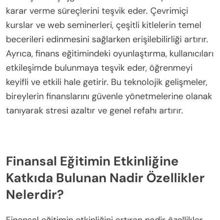
Teknoloji, etkileşimli araçlar, kaynaklar ve gerçek
zamanlı geri bildirim sağlayarak kişisel finans
öğrenimini geliştirir. Dijital platformlar, kullanıcıların
kendi hızlarında öğrenmelerini sağlayarak
kişiselleştirilmiş eğitim sunar. Örneğin, bütçeleme
uygulamaları, harcama alışkanlıklarına dayalı olarak
özelleştirilmiş içgörüler sunarak daha iyi finansal
karar verme süreçlerini teşvik eder. Çevrimiçi
kurslar ve web seminerleri, çeşitli kitlelerin temel
becerileri edinmesini sağlarken erişilebilirliği artırır.
Ayrıca, finans eğitimindeki oyunlaştırma, kullanıcıları
etkileşimde bulunmaya teşvik eder, öğrenmeyi
keyifli ve etkili hale getirir. Bu teknolojik gelişmeler,
bireylerin finanslarını güvenle yönetmelerine olanak
tanıyarak stresi azaltır ve genel refahı artırır.