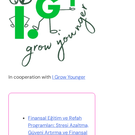
11/08/2025
Finansal Eğitim Atölyeleri: Stresi
Azaltmak ve Güçlendirici Bilgiyle Refahı
Artırmak
11/08/2025
Finansal Eğitim ve Karar Verme: Bilgiyle
Stresi Azaltma ve Refahı Artırma
11/08/2025
Rastgele Gönderi Keşfet
Finansal eğitim programları
ve bunların stres yönetimi