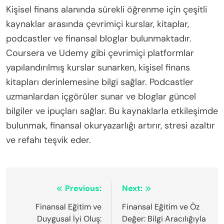
kurslar veya atölyeler gibi kaynakları seçin. Planınızı
düzenli olarak gözden geçirin ve ayarlayın; böylece
etkili kalmasını sağlarsınız. Bu proaktif yaklaşım,
finansal okuryazarlığı artırır, stresi azaltır ve genel
refahı iyileştirir.
Finansal Eğitimde Kaçınılması Gereken Yaygın
Hatalar Nelerdir?
Finansal eğitimi geliştirmek için, bütçelemenin ihmal
edilmesi, net hedefler belirlenmemesi ve kredi
puanlarının öneminin göz ardı edilmesi gibi yaygın
hatalardan kaçının. Birçok birey, sürekli öğrenmenin
önemini göz ardı eder; bu da kötü finansal kararlara
yol açabilir. Ayrıca, gerektiğinde profesyonel yardım
aramamak finansal büyümeyi engelleyebilir.