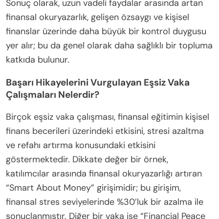
bildirirler.
Atölyeler, bireylerin deneyimlerini ve stratejilerini
paylaşmalarını teşvik eden destekleyici bir ortam
oluşturur. Bu toplumsal yön, güven ve dayanıklılığı
artırarak genel zihinsel sağlığı teşvik eder.
İstatistikler, erişilebilir finansal eğitim programlarına
sahip toplulukların daha düşük yoksulluk oranları ve
daha yüksek ekonomik istikrar yaşadığını
göstermektedir. Bu atölyeler, bireyleri bilgi ile
güçlendirerek bütçeleme, tasarruf etme ve yatırım
yapma konularında bilinçli kararlar almalarına
yardımcı olur.
Sonuç olarak, uzun vadeli faydalar arasında artan
finansal okuryazarlık, gelişen özsaygı ve kişisel