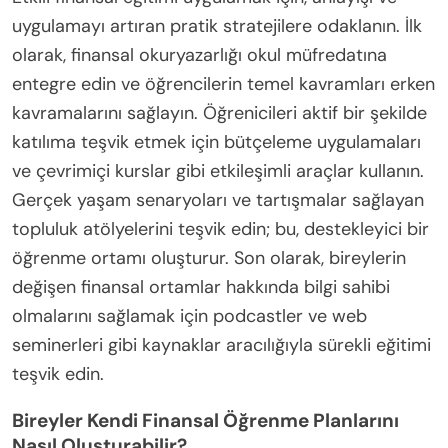
tamamladıktan sonra tasarruflarında %40’lık bir
artış bildirmişlerdir. Bu çalışmalar, finansal eğitimin
güçlendirme ve stres giderme aracı olarak sahip
olduğu eşsiz özelliği vurgulamaktadır. Ayrıca,
“Jump$tart Coalition” da finansal eğitim alan
öğrencilerin bilinçli finansal kararlar alma olasılığının
daha yüksek olduğunu ve bunun uzun vadeli
refahlarını olumlu yönde etkilediğini göstermiştir.