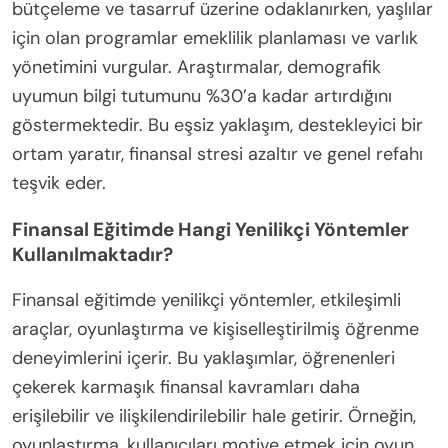
Özel programlar, finansal eğitimi bireylerin
benzersiz ihtiyaçlarına göre özelleştirerek belirli
demografileri etkili bir şekilde ele alır. Bu
programlar, katılımcıların geçmişleri ve zorlukları ile
örtüşen hedeflenmiş içerik aracılığıyla katılımı ve
bilgiyi artırır. Örneğin, gençlik programları
bütçeleme ve tasarruf üzerine odaklanırken, yaşlılar
için olan programlar emeklilik planlaması ve varlık
yönetimini vurgular. Araştırmalar, demografik
uyumun bilgi tutumunu %30’a kadar artırdığını
göstermektedir. Bu eşsiz yaklaşım, destekleyici bir
ortam yaratır, finansal stresi azaltır ve genel refahı
teşvik eder.
Finansal Eğitimde Hangi Yenilikçi Yöntemler