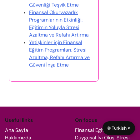
ve refah üzerindeki etkileri
Partner
🌐 Turkish ▾
In cooperation with
I Grow Younger